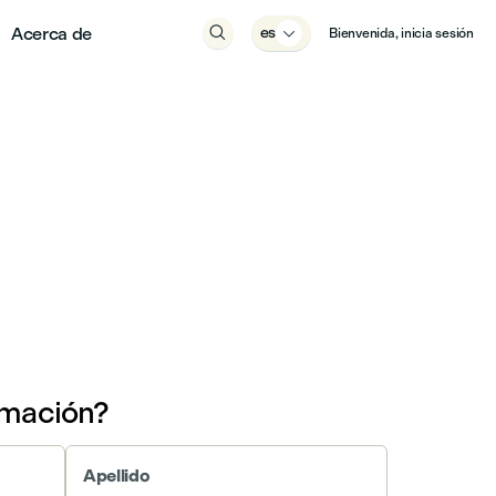
Acerca de

es

Bienvenida, inicia sesión
rmación?
Apellido