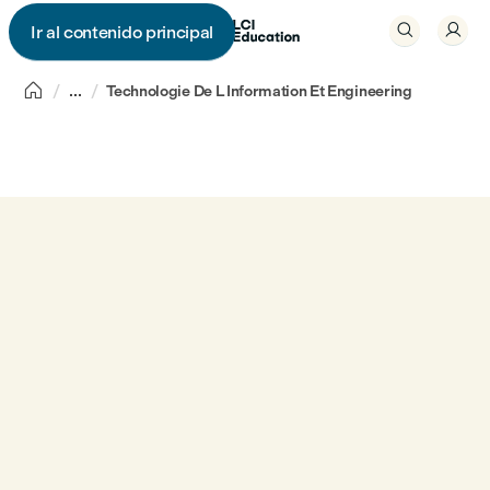


Ir al contenido principal


...
Technologie De L Information Et Engineering