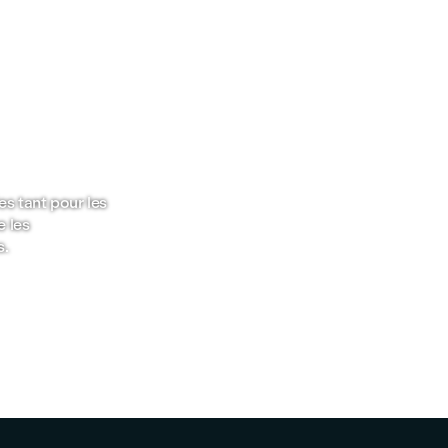
Communauté
mondiale
interconnectée
Connexion avec vos tuteurs
et camarades de classe au-
delà de la salle de classe
virtuelle.
es tant pour les
 les
s.