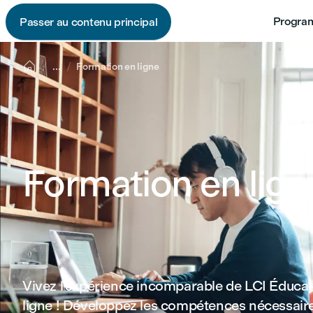
Program
Passer au contenu principal

...
Formation en ligne
Formation en lig
Vivez l'expérience incomparable de LCI Éduca
ligne ! Développez les compétences nécessair