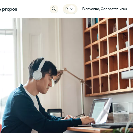
À propos

fr

Bienvenue, Connectez-vous