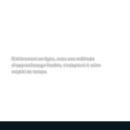
Ax
c
Mat
éla
l'i
Entièrement en ligne, avec une méthode
d'apprentissage flexible, s'adaptant à votre
emploi du temps.