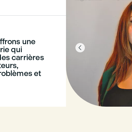
ffrons une

rie qui
des carrières
teurs,
problèmes et