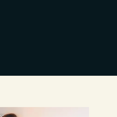
Randy Nix
ign