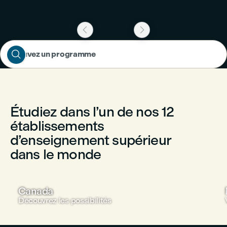



Trouvez un programme
Étudiez dans l’un de nos 12
établissements
d’enseignement supérieur
dans le monde
Canada
Découvrez les possibilités