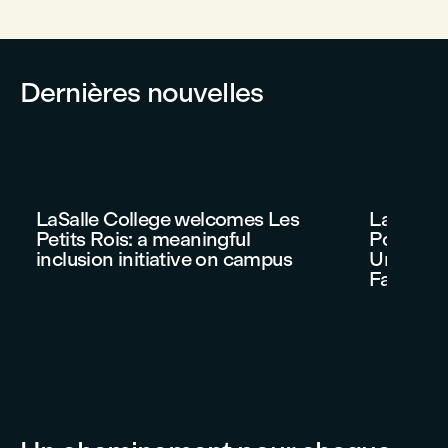
Dernières nouvelles
LaSalle College welcomes Les
LaSalle 
Petits Rois: a meaningful
Polimod
inclusion initiative on campus
Understa
Fashion 