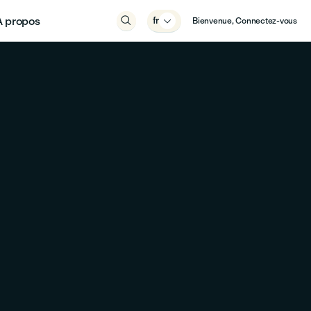
À propos

fr

Bienvenue, Connectez-vous