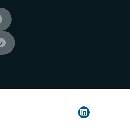


