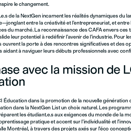
inspire le changement.
.e.s de la NextGen incarnent les réalités dynamiques du 
jonglant entre la créativité et l’entrepreneuriat, et entre l
nces du marché. La reconnaissance des CAFA envers ces t
ide leur potentiel à redéfinir l’avenir de l’industrie. Pour 
ouvrent la porte à des rencontres significatives et des o
s aidant à naviguer leurs débuts professionnels avec conf
ase avec la mission de L
ation
I Éducation dans la promotion de la nouvelle génération de
cation dans la NextGen List un choix naturel. Les progra
 préparent les étudiant.e.s aux exigences du monde de la m
rentissage pratique et accent sur l’individualité et l’inno
le Montréal, à travers des projets axés sur l’éco conceptio