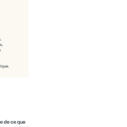
.
s.
e
rique.
re de ce que