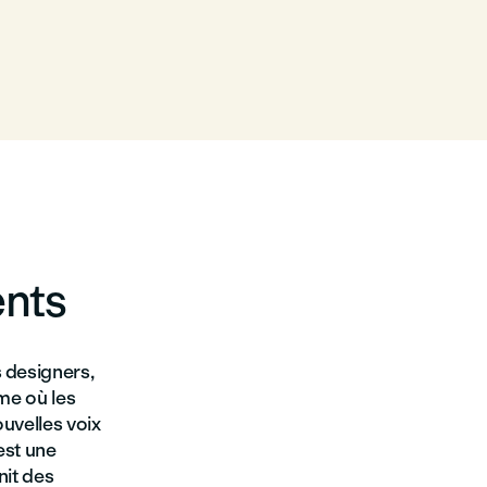
ents
 designers,
rme où les
uvelles voix
est une
nit des