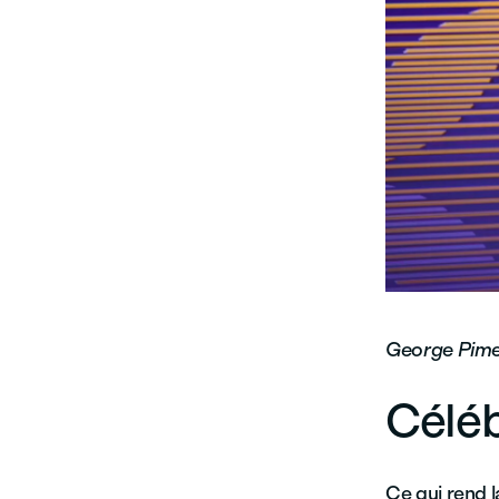
George Pime
Céléb
Ce qui rend l