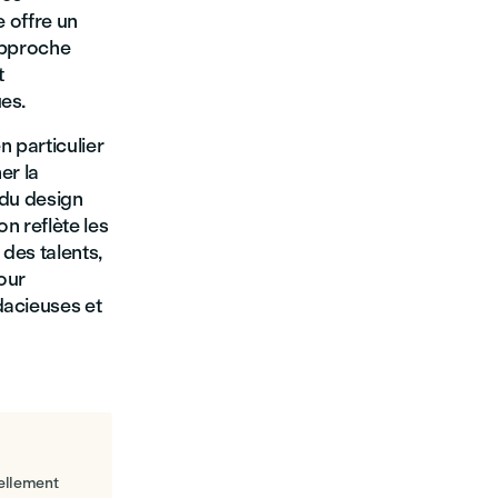
e offre un
 approche
t
es.
n particulier
er la
 du design
n reflète les
 des talents,
pour
dacieuses et
ellement