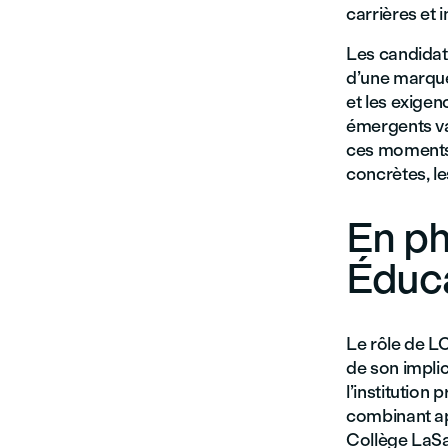
carrières et 
Les candidat
d’une marque—
et les exige
émergents val
ces moments 
concrètes, le
En ph
Éduc
Le rôle de LC
de son impli
l’institution
combinant app
Collège LaSal