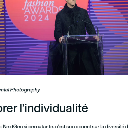
ntal Photography
rer l’individualité
a NextGen si percutante, c’est son accent sur la diversité 