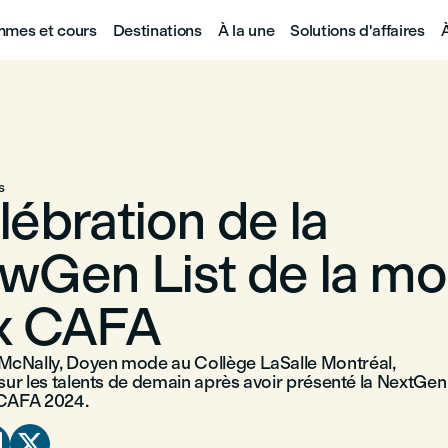
mes et cours
Destinations
À la une
Solutions d'affaires
s
lébration de la
wGen List de la m
x CAFA
cNally, Doyen mode au Collège LaSalle Montréal,
 sur les talents de demain après avoir présenté la NextGen
 CAFA 2024.

