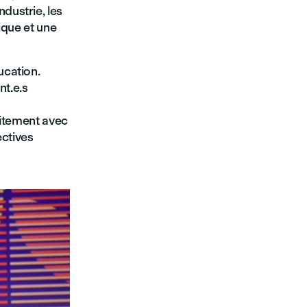
dustrie, les
ique et une
ucation.
nt.e.s
aitement avec
ectives