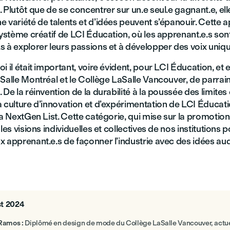
 Plutôt que de se concentrer sur un.e seul.e gagnant.e, ell
e variété de talents et d’idées peuvent s’épanouir. Cette
système créatif de LCI Éducation, où les apprenant.e.s son
s à explorer leurs passions et à développer des voix uniqu
i il était important, voire évident, pour LCI Éducation, et e
Salle Montréal et le Collège LaSalle Vancouver, de parrain
 De la réinvention de la durabilité à la poussée des limites
 culture d’innovation et d’expérimentation de LCI Éducatio
la NextGen List. Cette catégorie, qui mise sur la promotion
les visions individuelles et collectives de nos institutions 
x apprenant.e.s de façonner l’industrie avec des idées au
t 2024
Ramos :
Diplômé en design de mode du Collège LaSalle Vancouver, actu