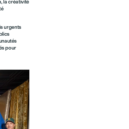
 la créativité
té
is urgents
blics
unautés
pés pour