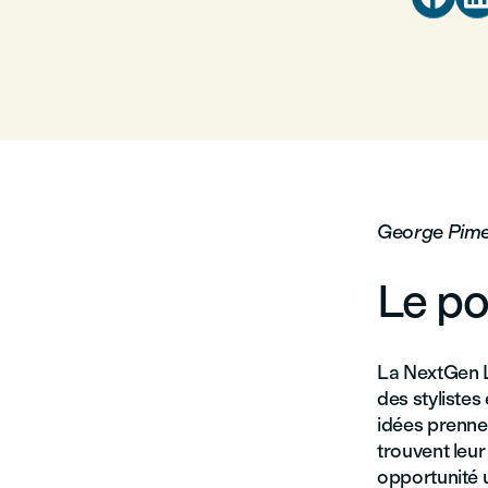
George Pime
Le po
La NextGen L
des stylistes
idées prennen
trouvent leur
opportunité u