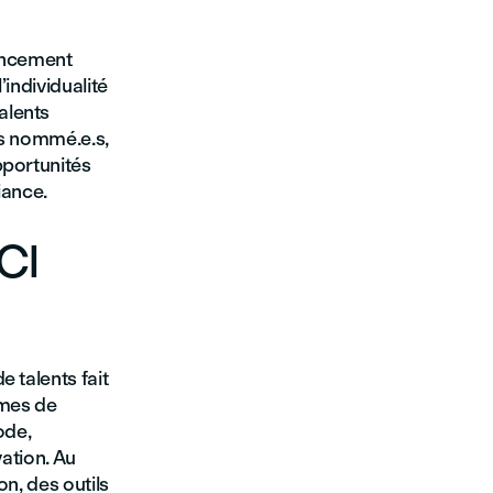
lancement
’individualité
alents
les nommé.e.s,
pportunités
iance.
CI
 talents fait
mmes de
ode,
vation. Au
n, des outils