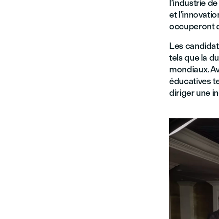
l’industrie d
et l’innovatio
occuperont d
Les candidat
tels que la d
mondiaux. Av
éducatives t
diriger une i