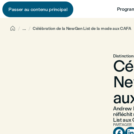
Program
Passer au contenu principal

...
Célébration de la NewGen List de la mode aux CAFA
Distinction
Cé
Ne
au
Andrew M
réfléchit
List aux
PARTAGER
