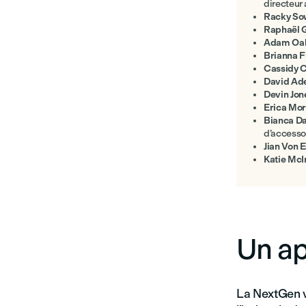
directeur 
Racky So
Raphaël 
Adam Oak
Brianna F
Cassidy C
David Ade
Devin Jon
Erica Mor
Bianca Da
d’accesso
Jian Von 
Katie McI
Un ap
La NextGen va