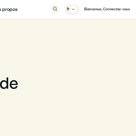
À propos

fr

Bienvenue, Connectez-vous
ode