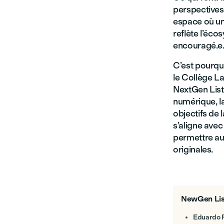
perspectives.
espace où un
reflète l’éco
encouragé.e.
C’est pourquo
le Collège La
NextGen List.
numérique, la
objectifs de 
s’aligne avec 
permettre au
originales.
NewGen Lis
Eduardo 