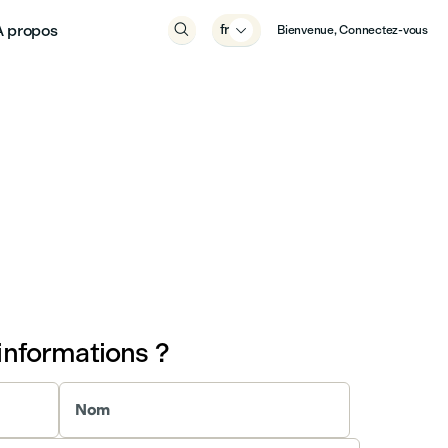
À propos

fr

Bienvenue, Connectez-vous
informations ?
Nom